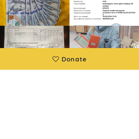
Donate
Moya Ukraine Inc. is a registered 501(c)(3) nonprofit
organization. Donations are deductible under IRS regulations.
EIN: 88-1730192 | Wethersfield, CT, United States
About us
|
Projects
|
News
|
Contact us
©2014 - 2026 Moya Ukraine Inc. All Rights Reserved.
Developed and support by