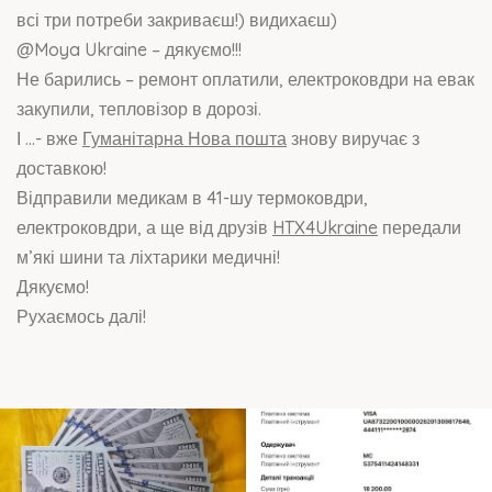
всі три потреби закриваєш!) видихаєш)
@Moya Ukraine – дякуємо!!!
Не барились – ремонт оплатили, електроковдри на евак
закупили, тепловізор в дорозі.
І …- вже
Гуманітарна Нова пошта
знову виручає з
доставкою!
Відправили медикам в 41-шу термоковдри,
електроковдри, а ще від друзів
HTX4Ukraine
передали
м’які шини та ліхтарики медичні!
Дякуємо!
Рухаємось далі!