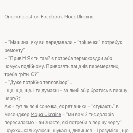
Original post on
Facebook MoyaUkraine
.
– “Машина, яку ви передавали – “трішечки” потребує
ремонту”
– “Привіт! Як ти там? є потреба термоковдри або
чомусь подібному. Привозять пацанів перемерзлих,
треба гріти. Є?”
– “Дуже потрібно тепловізор”…
І ще, ще, ще. І ти думаєш – за який збір братись в першу
чергу?(
Аж – тут як ясні сонечка, як рятівники – “стукають” в
месенджер
Moya Ukraine
– “ми вам 2 тис.доларів
пересилаємо – ви знаєте, які потреби в першу чергу”.
І фуххх….калькулюєш, шукаєш, дивишся – і розумієш, що