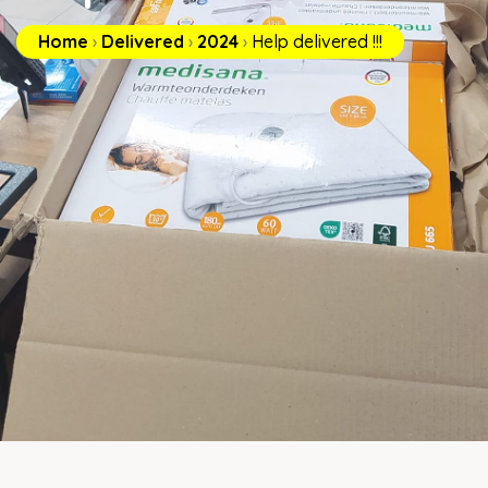
Home
›
Delivered
›
2024
›
Help delivered !!!